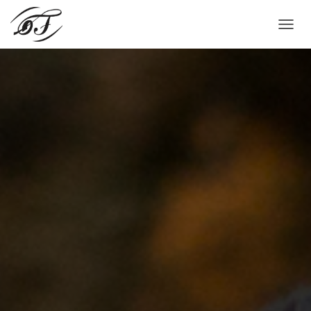
A
L
T
E
R
N
A
R
N
A
V
E
G
A
Ç
Ã
O